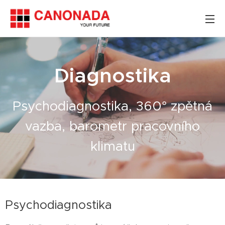
Diagnostika
Psychodiagnostika, 360° zpětná
vazba, barometr pracovního
klimatu
Psychodiagnostika