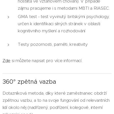
hostilita ve vztahovém chování). V případě
zájmu pracujeme i s metodami MBTI a RIASEC.
GMA test - test vyvinutý britskými psychology,
určen k identifikaci silných stránek v oblasti
kognitivního myšlení a rozhodování
Testy pozornosti, paměti, kreativity
Zde
si můžete napsat pro více informací.
360° zpětná vazba
Dotazníková metoda, díky které zaměstnanec obdrží
zpětnou vazbu, a to na svoje fungování od relevantních
lidí okolo něj (nadřízený, podřízení, kolegové, interní