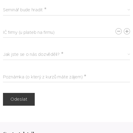
Seminář bude hradit
IČ firmy (u plateb na firmu)
Jak jste se o nás dozvěděli?
Poznámka (o který z kurzů máte zájem)
Odeslat