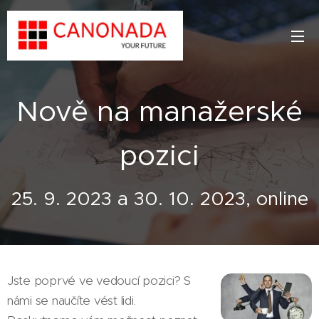
Nově na manažerské
pozici
25. 9. 2023 a 30. 10. 2023, online
Jste poprvé ve vedoucí pozici? S
námi se naučíte vést lidi.