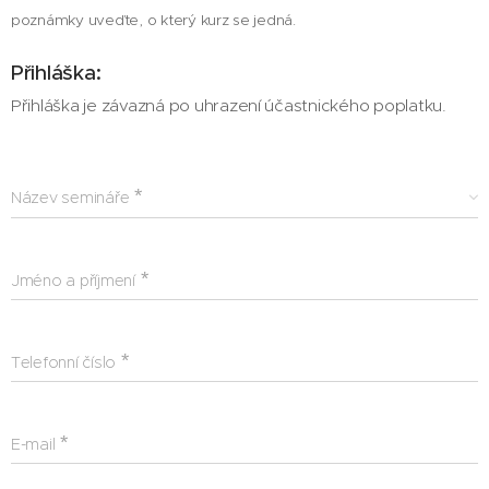
poznámky uveďte, o který kurz se jedná.
Přihláška:
Přihláška je závazná po uhrazení účastnického poplatku.
Název semináře
Jméno a příjmení
Telefonní číslo
E-mail