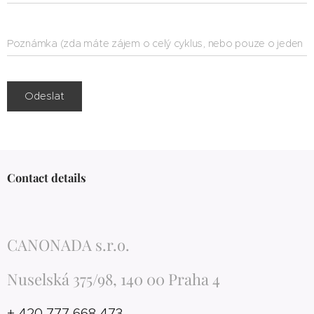
Poznámka (zda máte zájem o celý cyklus, nebo pouze o jeden
ze 3 dnů)
Odeslat
Contact details
CANONADA s.r.o.
Nuselská 375/98, 140 00 Praha 4
+ 420 777 668 473