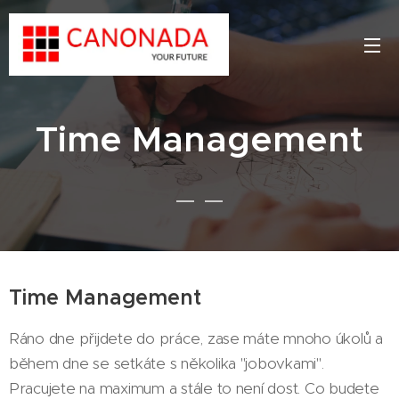
Time Management
Time Management
Ráno dne přijdete do práce, zase máte mnoho úkolů a
během dne se setkáte s několika "jobovkami".
Pracujete na maximum a stále to není dost. Co budete