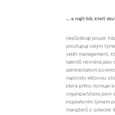
… a najít lidi, kteří s
nezůstávají pouze frá
prostupují celým týme
vidět management, kt
talentů nevnímá jako 
administrativní povinno
naprosto klíčovou str
která přímo formuje 
organizac
Včera jsem s
inspirativním týmem pe
manažerů z ústecké fi