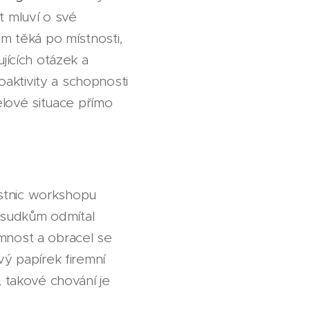
t mluví o své
em těká po místnosti,
jících otázek a
roaktivity a schopnosti
lové situace přímo
astnic workshopu
dsudkům odmítal
mnost a obracel se
vý papírek firemní
, takové chování je