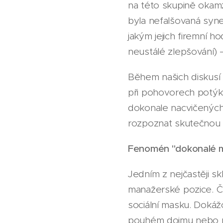
na této skupině okamž
byla nefalšovaná syne
jakým jejich firemní 
neustálé zlepšování) 
Během našich diskusí ú
při pohovorech potýka
dokonale nacvičených 
rozpoznat skutečnou 
Fenomén "dokonalé ma
Jedním z nejčastěji s
manažerské pozice. Čím
sociální masku. Dokážo
pouhém dojmu nebo ne