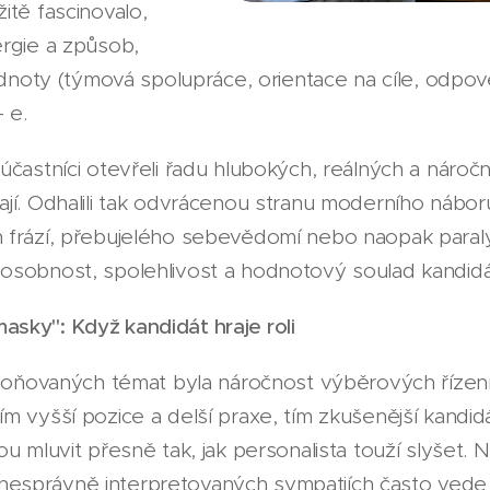
itě fascinovalo,
rgie a způsob,
hodnoty (týmová spolupráce, orientace na cíle, odpo
–
e.
častníci otevřeli řadu hlubokých, reálných a náročný
jí. Odhalili tak odvrácenou stranu moderního náboru
frází, přebujelého sebevědomí nebo naopak paralyz
osobnost, spolehlivost a hodnotový soulad kandid
sky": Když kandidát hraje roli
kloňovaných témat byla náročnost výběrových řízen
 vyšší pozice a delší praxe, tím zkušenější kandidá
u mluvit přesně tak, jak personalista touží slyšet.
správně interpretovaných sympatiích často vede 