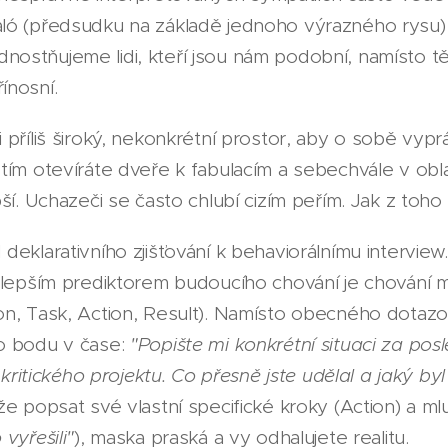
ló (předsudku na základě jednoho výrazného rysu) 
stňujeme lidi, kteří jsou nám podobní, namísto těc
ínosní.
 příliš široký, nekonkrétní prostor, aby o sobě vypr
tím otevíráte dveře k fabulacím a sebechvále v ob
ší. Uchazeči se často chlubí cizím peřím. Jak z toho
deklarativního zjišťování k behaviorálnímu intervie
jlepším prediktorem budoucího chování je chování mi
ion, Task, Action, Result). Namísto obecného dotazo
o bodu v čase:
"Popište mi konkrétní situaci za pos
e kritického projektu. Co přesně jste udělal a jaký by
e popsat své vlastní specifické kroky (Action) a ml
vyřešili"
), maska praská a vy odhalujete realitu.