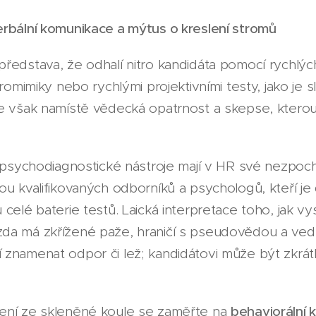
erbální komunikace a mýtus o kreslení stromů
ředstava, že odhalí nitro kandidáta pomocí rychlých 
kromimiky nebo rychlými projektivními testy, jako je 
e však namístě vědecká opatrnost a skepse, kterou
a psychodiagnostické nástroje mají v HR své nezpoch
ou kvalifikovaných odborníků a psychologů, kteří j
celé baterie testů. Laická interpretace toho, jak vy
da má zkřížené paže, hraničí s pseudovědou a ve
znamenat odpor či lež; kandidátovi může být zkrát
ení ze skleněné koule se zaměřte na
behaviorální 