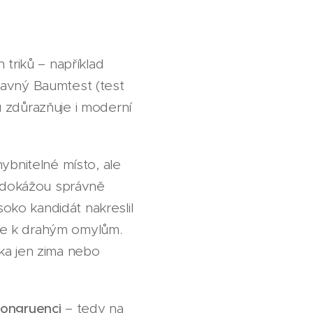
triků – například
slavný Baumtest (test
 zdůrazňuje i moderní
ybnitelné místo, ale
e dokážou správně
soko kandidát nakreslil
de k drahým omylům.
ka jen zima nebo
kongruenci
– tedy na