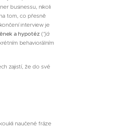
ner businessu, nikoli
 na tom, co přesně
ončení interview je
ěnek a hypotéz
(
"já
krétním behaviorálním
 zajistí, že do své
koukli naučené fráze