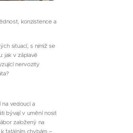
vědnost, konzistence a
ch situací, s nimiž se
: jak v záplavě
ující nervozity
áta?
í na vedoucí a
ti bývají v umění nosit
 Nábor založený na
k fatálním chybám –