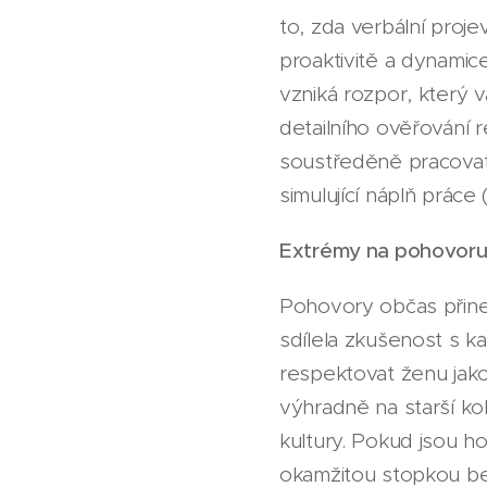
to, zda verbální proj
proaktivitě a dynamic
vzniká rozpor, který v
detailního ověřování r
soustředěně pracovat
simulující náplň práce
Extrémy na pohovoru: 
Pohovory občas přine
sdílela zkušenost s 
respektovat ženu jako
výhradně na starší ko
kultury. Pokud jsou ho
okamžitou stopkou bez