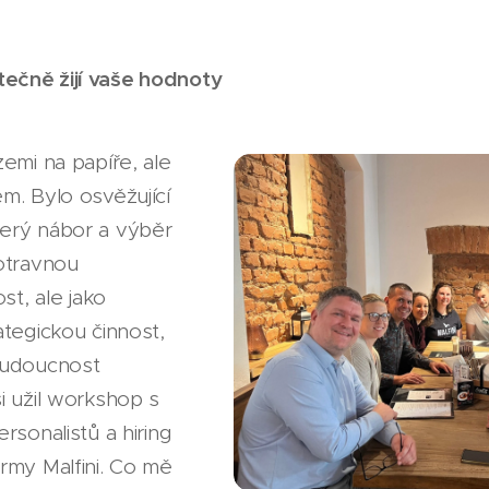
kutečně žijí vaše hodnoty
zemi na papíře, ale
m. Bylo osvěžující
erý nábor a výběr
otravnou
st, ale jako
ategickou činnost,
budoucnost
i užil workshop s
rsonalistů a hiring
rmy Malfini. Co mě