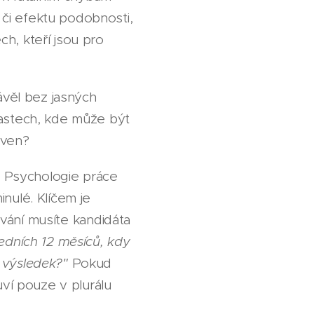
či efektu podobnosti,
h, kteří jsou pro
ávěl bez jasných
lastech, kde může být
 ven?
w. Psychologie práce
nulé. Klíčem je
vání musíte kandidáta
ledních 12 měsíců, kdy
l výsledek?"
Pokud
uví pouze v plurálu