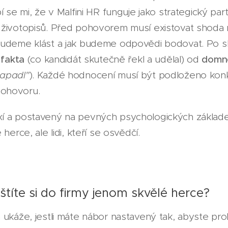
í se mi, že v Malfini HR funguje jako strategický part
 životopisů. Před pohovorem musí existovat shoda
budeme klást a jak budeme odpovědi bodovat. Po sk
t
fakta
(co kandidát skutečně řekl a udělal) od
domn
zapadl"
). Každé hodnocení musí být podloženo kon
ohovoru.
í a postavený na pevných psychologických základech
herce, ale lidi, kteří se osvědčí.
štíte si do firmy jenom skvělé herce?
 ukáže, jestli máte nábor nastavený tak, abyste pro