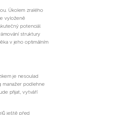
itou. Úkolem zralého
ce vyloženě
skutečný potenciál.
rámování struktury
ěka v jeho optimálním
izikem je nesoulad
ing manažer podlehne
 přijat, vytváří
lů ještě před