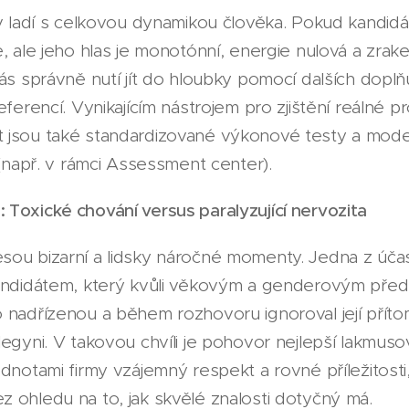
ev ladí s celkovou dynamikou člověka. Pokud kandidá
e, ale jeho hlas je monotónní, energie nulová a zrak
ás správně nutí jít do hloubky pomocí dalších doplňu
eferencí. Vynikajícím nástrojem pro zjištění reálné p
 jsou také standardizované výkonové testy a mode
 (např. v rámci Assessment center).
Toxické chování versus paralyzující nervozita
sou bizarní a lidsky náročné momenty. Jedna z úč
kandidátem, který kvůli věkovým a genderovým pře
 nadřízenou a během rozhovoru ignoroval její příto
legyni. V takovou chvíli je pohovor nejlepší lakmuso
dnotami firmy vzájemný respekt a rovné příležitosti
 ohledu na to, jak skvělé znalosti dotyčný má.