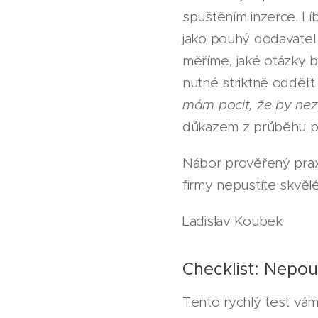
spuštěním inzerce. Líb
jako pouhý dodavatel
měříme, jaké otázky 
nutné striktně odděli
mám pocit, že by ne
důkazem z průběhu p
Nábor prověřený prax
firmy nepustíte skvělé 
Ladislav Koubek
Checklist: Nepou
Tento rychlý test vám