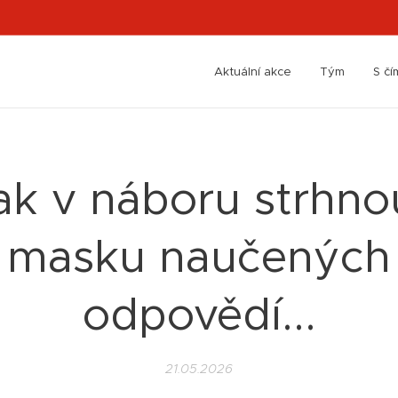
Aktuální akce
Tým
S č
ak v náboru strhno
masku naučených
odpovědí...
21.05.2026