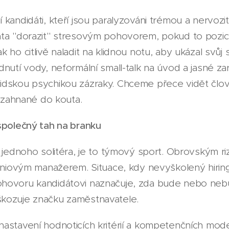
 kandidáti, kteří jsou paralyzováni trémou a nervoz
áta "dorazit" stresovým pohovorem, pokud to pozi
 ho citlivě naladit na klidnou notu, aby ukázal svůj 
dnutí vody, neformální small-talk na úvod a jasné za
idskou psychikou zázraky. Chceme přece vidět člov
e zahnané do kouta.
společný tah na branku
í jednoho solitéra, je to týmový sport. Obrovským r
 liniovým manažerem. Situace, kdy nevyškolený hir
hovoru kandidátovi naznačuje, zda bude nebo nebude
kozuje značku zaměstnavatele.
astavení hodnoticích kritérií a kompetenčních mode