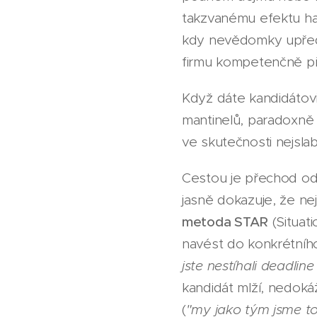
takzvanému efektu ha
kdy nevědomky upředno
firmu kompetenčně př
Když dáte kandidátovi
mantinelů, paradoxně 
ve skutečnosti nejslab
Cestou je přechod od 
jasně dokazuje, že ne
metoda STAR
(Situat
navést do konkrétníh
jste nestíhali deadlin
kandidát mlží, nedokáž
(
"my jako tým jsme to 