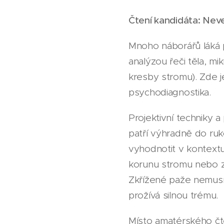
Čtení kandidáta: Nev
Mnoho náborářů láká p
analýzou řeči těla, mi
kresby stromu). Zde j
psychodiagnostika.
Projektivní techniky 
patří výhradně do ruk
vyhodnotit v kontextu 
korunu stromu nebo z
Zkřížené paže nemusí 
prožívá silnou trému.
Místo amatérského čt