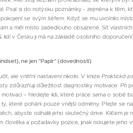
l. Psal si do notýsku poznámky - zejména k těm, kteř
spokojení se svým šéfem. Když se mu uvolnilo místo
am a měl místo zadedlouho obsazené. Síť vlastních 
 lidí v Česku ji má na základě osobního doporučení
indset), ne jen "Papír" (dovednosti)
it, ale vnitřní nastavení nikoliv. V knize
Praktická p
sty
zdůrazňuji důležitost diagnostiky motivace. Při
u) motivaci – hledejte lidi, které práce sama o sobě bav
 ty, které pohání pouze vnější odměny. Ptejte se na
h, abyste odhalili jeho skutečný drive. Klíčem je n
 člověka a požadavky pozice, jinak riskujete jeho 