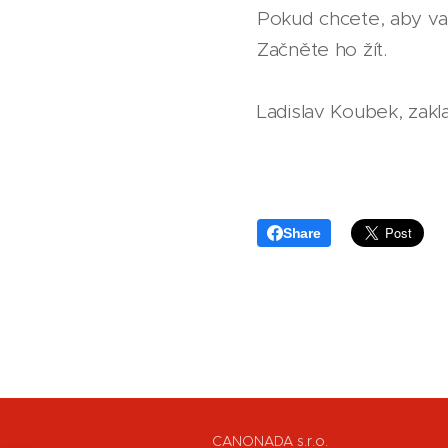
Pokud chcete, aby vaš
Začněte ho žít.
Ladislav Koubek, za
Share
CANONADA s.r.o.