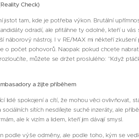
 (Reality Check)
í jistot tam, kde je potřeba výkon. Brutální upřímno
andidáty odradí, ale přitáhne ty odolné, kteří u vá
ší náborový nástroj. I v RE/MAX mi někteří zkušení pa
ne o počet pohovorů. Naopak: pokud chcete nabrat s
rozloučíte, můžete se držet proslulého: "Když ptáčk
ambasadory a žijte příběhem
cí lidé spokojení a cítí, že mohou věci ovlivňovat, stá
 sociálních sítích nesdílejte suché inzeráty, ale příb
rmám, ale k vizím a lidem, kteří jim dávají smysl.
jen podle výše odměny, ale podle toho, kým se vedl