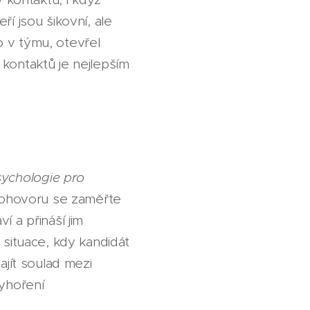
í jsou šikovní, ale
 v týmu, otevřel
kontaktů je nejlepším
.
sychologie pro
 pohovoru se zaměřte
í a přináší jim
 situace, kdy kandidát
ajít soulad mezi
vyhoření