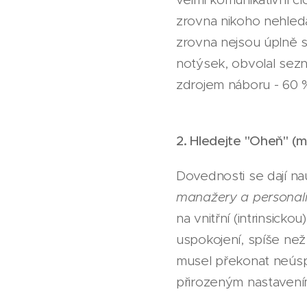
zrovna nikoho nehleda
zrovna nejsou úplně 
notýsek, obvolal sezn
zdrojem náboru - 60 %
2. Hledejte "Oheň" (m
Dovednosti se dají nauč
manažery a personali
na vnitřní (intrinsicko
uspokojení, spíše než
musel překonat neúspěc
přirozeným nastavením