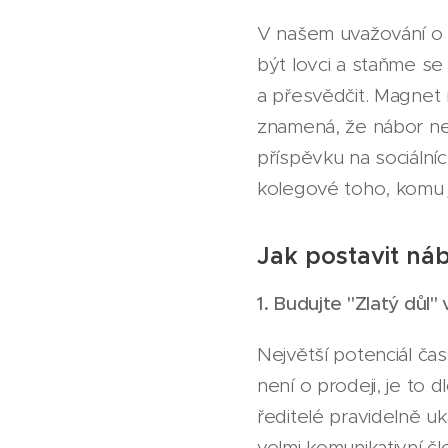
V našem uvažování o
být lovci a staňme se 
a přesvědčit. Magnet 
znamená, že nábor nek
příspěvku na sociálníc
kolegové toho, komu 
Jak postavit nábo
1. Budujte "Zlatý důl" v
Největší potenciál čast
není o prodeji, je to 
ředitelé pravidelně uk
velmi komunikativní čl