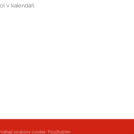
l v kalendáři.
máhají soubory cookie. Používáním