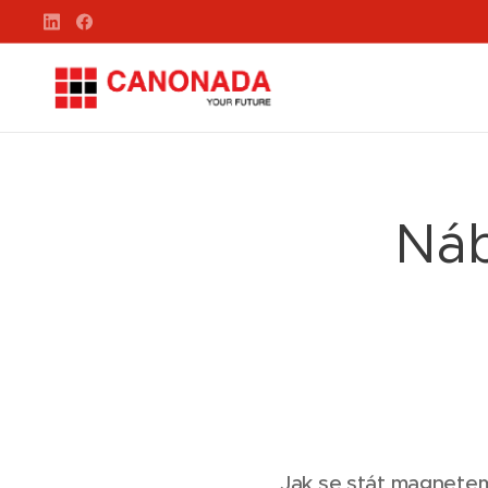
Náb
Jak se stát magnetem