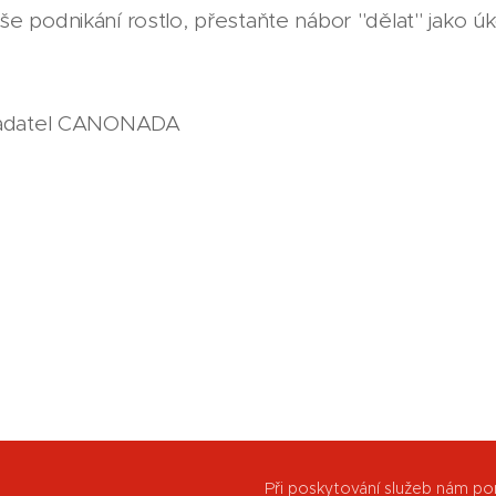
e podnikání rostlo, přestaňte nábor "dělat" jako úko
kladatel CANONADA
Při poskytování služeb nám po