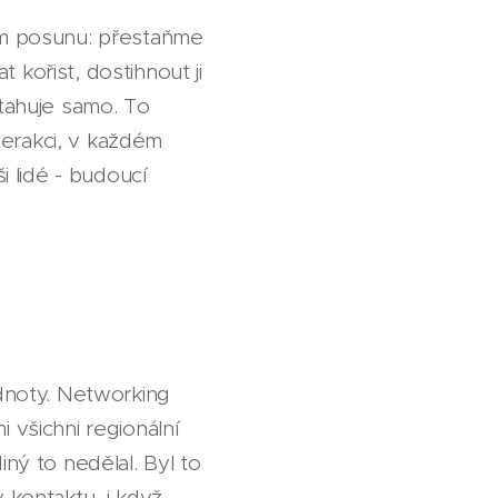
m posunu: přestaňme
 kořist, dostihnout ji
itahuje samo. To
terakci, v každém
i lidé - budoucí
hodnoty. Networking
 všichni regionální
iný to nedělal. Byl to
 kontaktu, i když