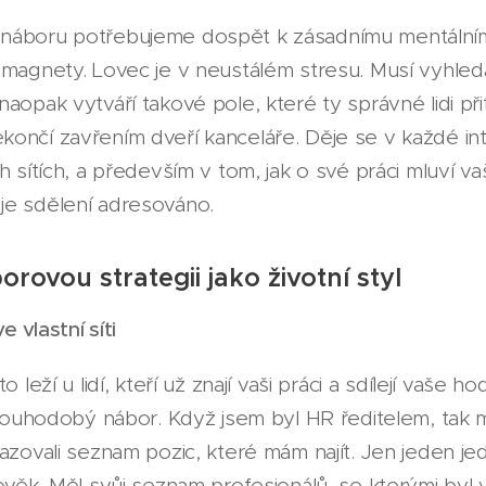
 náboru potřebujeme dospět k zásadnímu mentální
magnety. Lovec je v neustálém stresu. Musí vyhledat
naopak vytváří takové pole, které ty správné lidi př
ončí zavřením dveří kanceláře. Děje se v každé in
h sítích, a především v tom, jak o své práci mluví vaš
je sdělení adresováno.
rovou strategii jako životní styl
e vlastní síti
o leží u lidí, kteří už znají vaši práci a sdílejí vaše 
dlouhodobý nábor. Když jsem byl HR ředitelem, tak mi
azovali seznam pozic, které mám najít. Jen jeden jed
ověk. Měl svůj seznam profesionálů, se kterými byl v