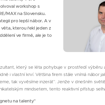
olvoval workshop s
 RE/MAX na Slovensku.
tegii pro lepší nábor. A v
 věta, kterou řekl jeden z
dělení ve firmě, ale je to
ltant, který se léta pohybuje v prostředí výběru a 
ně i vlastní krví. Většina firem stále vnímá nábor j
me, tak vyvěsíme inzerát". Jenže v dnešním světě, 
nikatelským mindsetem, tento reaktivní přístup selh
gnetu na talenty"