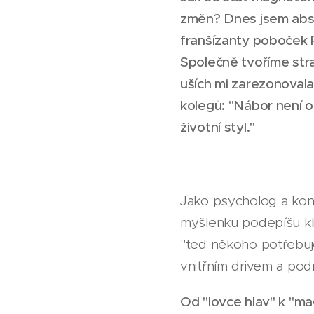
změn? Dnes jsem abs
franšízanty poboček
Společně tvoříme stra
uších mi zarezonovala
kolegů: "Nábor není od
životní styl."
Jako psycholog a konzu
myšlenku podepíšu klid
"teď někoho potřebuje
vnitřním drivem a pod
Od "lovce hlav" k "ma