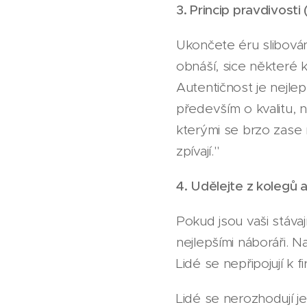
3. Princip pravdivosti
Ukončete éru slibován
obnáší, sice některé k
Autentičnost je nejlep
především o kvalitu, 
kterými se brzo zase 
zpívají."
4. Udělejte z kolegů 
Pokud jsou vaši stávají
nejlepšími náboráři. Na
Lidé se nepřipojují k fi
Lidé se nerozhodují 