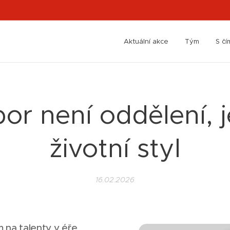
Aktuální akce
Tým
S č
or není oddělení, j
životní styl
16.02.2026
 na talenty v éře