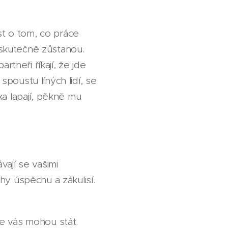
st o tom, co práce
s skutečně zůstanou.
rtneři říkají, že jde
poustu líných lidí, se
a lapají, pěkně mu
vají se vašimi
ěhy úspěchu a zákulisí.
e vás mohou stát.