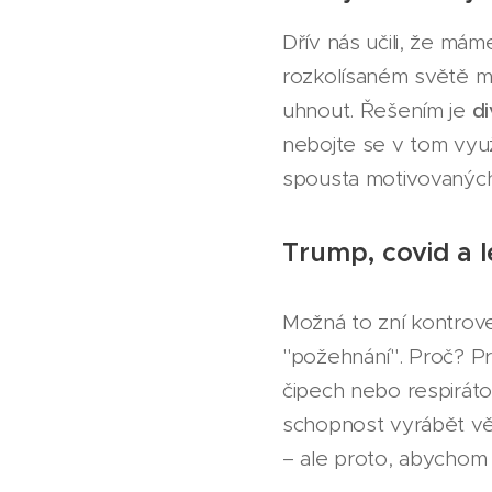
Dřív nás učili, že mám
rozkolísaném světě mů
uhnout. Řešením je
di
nebojte se v tom využ
spousta motivovaných l
Trump, covid a l
Možná to zní kontrove
"požehnání". Proč? Pro
čipech nebo respirát
schopnost vyrábět vě
– ale proto, abychom 