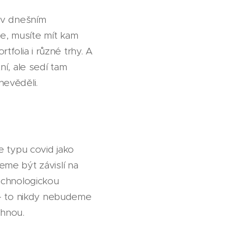
: v dnešním
ne, musíte mít kam
rtfolia i různé trhy. A
í, ale sedí tam
nevěděli.
e typu covid jako
žeme být závislí na
echnologickou
 – to nikdy nebudeme
rhnou.