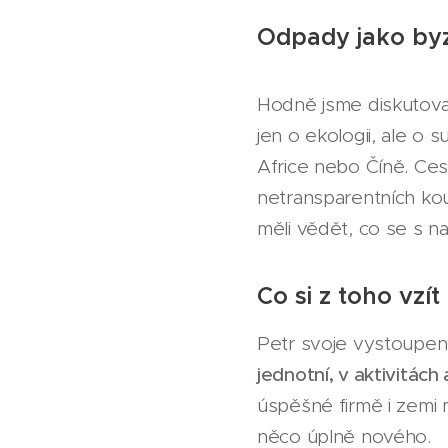
Odpady jako byz
Hodně jsme diskutoval
jen o ekologii, ale o
Africe nebo Číně. Cest
netransparentních ko
měli vědět, co se s n
Co si z toho vzít
Petr svoje vystoupen
jednotní, v aktivitách
úspěšné firmě i zemi m
něco úplně nového.