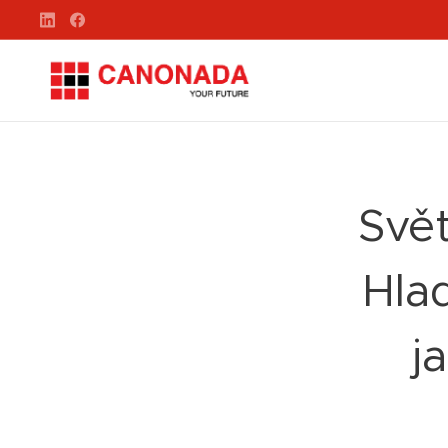
Svět
Hla
j