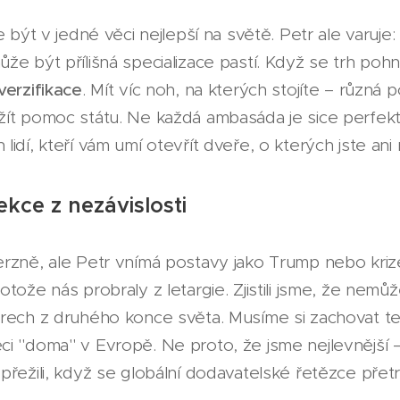
e být v jedné věci nejlepší na světě. Petr ale varuje
že být přílišná specializace pastí. Když se trh poh
verzifikace
. Mít víc noh, na kterých stojíte – různá po
ít pomoc státu. Ne každá ambasáda je sice perfektn
idí, kteří vám umí otevřít dveře, o kterých jste ani 
ekce z nezávislosti
rzně, ale Petr vnímá postavy jako Trump nebo kriz
tože nás probraly z letargie. Zjistili jsme, že nemů
orech z druhého konce světa. Musíme si zachovat t
ci "doma" v Evropě. Ne proto, že jsme nejlevnější
přežili, když se globální dodavatelské řetězce přet