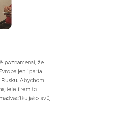
fně poznamenal, že
vropa jen "parta
o Rusku. Abychom
jitele firem to
madvacítku jako svůj