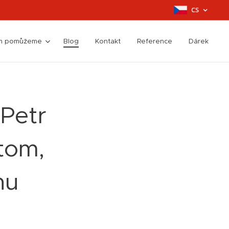
CS
ím pomůžeme
Blog
Kontakt
Reference
Dárek
 Petr
tom,
nu