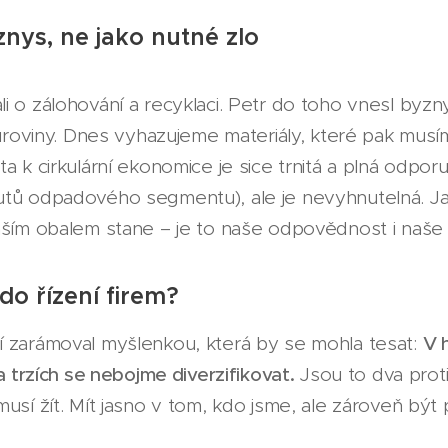
nys, ne jako nutné zlo
i o zálohování a recyklaci. Petr do toho vnesl byz
 suroviny. Dnes vyhazujeme materiály, které pak musí
a k cirkulární ekonomice je sice trnitá a plná odporu
utů odpadového segmentu), ale je nevyhnutelná. J
aším obalem stane – je to naše odpovědnost i naše 
 do řízení firem?
í zarámoval myšlenkou, která by se mohla tesat:
V 
 a trzích se nebojme diverzifikovat.
Jsou to dva proti
usí žít. Mít jasno v tom, kdo jsme, ale zároveň být př