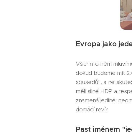
Evropa jako jede
Všichni o něm mluvíme
dokud budeme mít 27 
sousedů", a ne skute
měli silné HDP a resp
znamená jediné: neome
domácí revír.
Past jménem "je