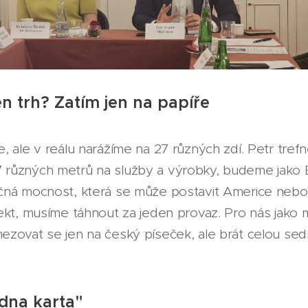
n trh? Zatím jen na papíře
, ale v reálu narážíme na 27 různých zdí. Petr tre
různých metrů na služby a výrobky, budeme jako E
čná mocnost, která se může postavit Americe neb
ekt, musíme táhnout za jeden provaz. Pro nás jako ma
zovat se jen na český píseček, ale brát celou sed
dna karta"