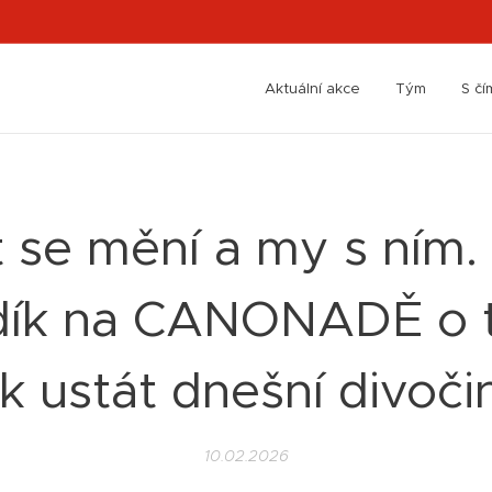
Aktuální akce
Tým
S č
 se mění a my s ním.
dík na CANONADĚ o 
ak ustát dnešní divoči
10.02.2026