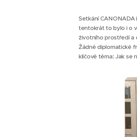
Setkání CANONADA insp
tentokrát to bylo i o 
životního prostředí a č
Žádné diplomatické fr
klíčové téma: Jak se n