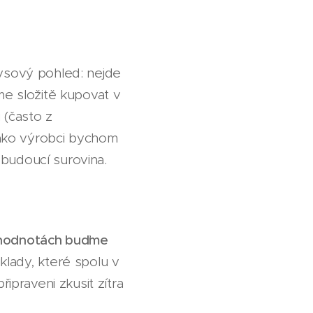
nysový pohled: nejde
me složitě kupovat v
 (často z
ako výrobci bychom
budoucí surovina.
hodnotách buďme
klady, které spolu v
ipraveni zkusit zítra