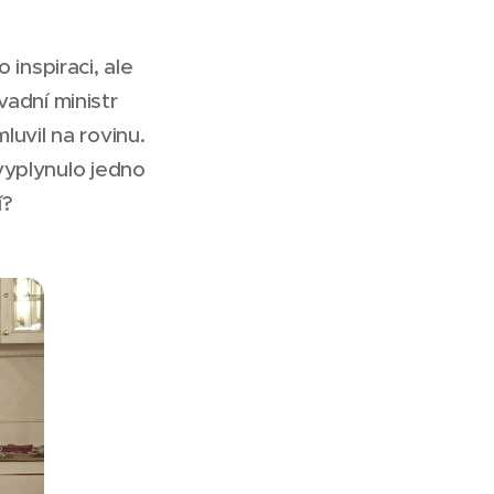
inspiraci, ale
vadní ministr
luvil na rovinu.
vyplynulo jedno
í?