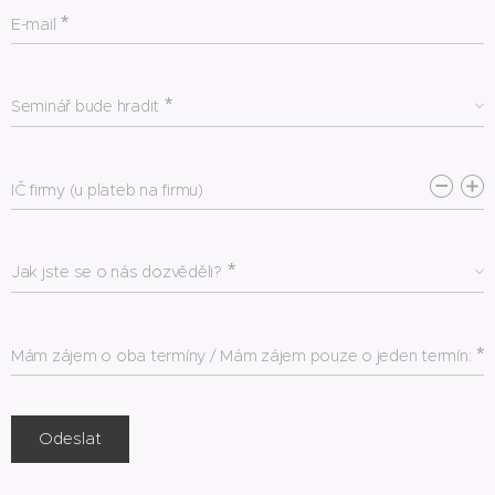
E-mail
Seminář bude hradit
IČ firmy (u plateb na firmu)
Jak jste se o nás dozvěděli?
Mám zájem o oba termíny / Mám zájem pouze o jeden termín:
Odeslat