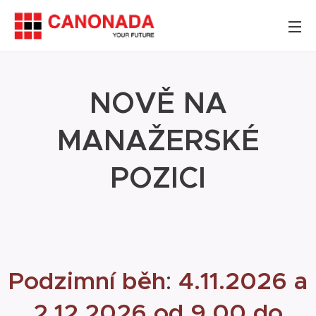
NOVĚ NA
MANAŽERSKÉ
POZICI
Podzimní běh
:
4.11.2026 a
2.12.2026 od 9.00 do