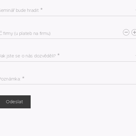
Seminář bude hradit
IČ firmy (u plateb na firmu)
Jak jste se o nás dozvěděli?
Poznámka:
Odeslat