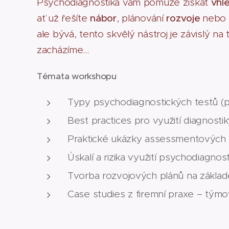
Psychodiagnostika vám pomůže získat
vhl
ať už řešíte
nábor
, plánování
rozvoje
nebo 
ale bývá, tento skvělý nástroj je závislý n
zacházíme...
Témata workshopu
Typy psychodiagnostických testů (p
Best practices pro využití diagnost
Praktické ukázky assessmentových 
Úskalí a rizika využití psychodiagnos
Tvorba rozvojových plánů na základ
Case studies z firemní praxe – týmová