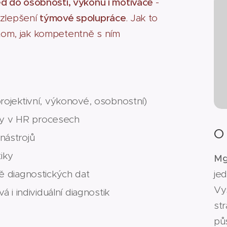
ed do osobnosti, výkonu i motivace
-
zlepšení
týmové spolupráce
. Jak to
a tom, jak kompetentně s ním
rojektivní, výkonové, osobnostní)
iky v HR procesech
O
nástrojů
tiky
Mg
je
ě diagnostických dat
Vy
 i individuální diagnostik
st
půs