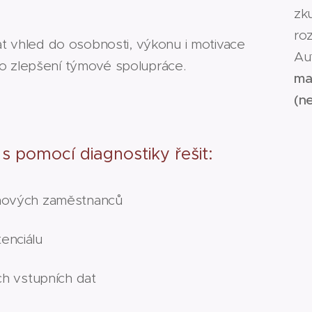
zk
ro
 vhled do osobnosti, výkonu i motivace
Au
bo zlepšení týmové spolupráce.
ma
(n
 s pomocí diagnostiky řešit:
nových zaměstnanců
tenciálu
ch vstupních dat