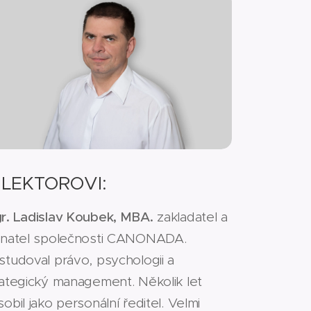
 LEKTOROVI:
r. Ladislav Koubek, MBA.
zakladatel a
dnatel společnosti CANONADA.
studoval právo, psychologii a
rategický management. Několik let
obil jako personální ředitel. Velmi